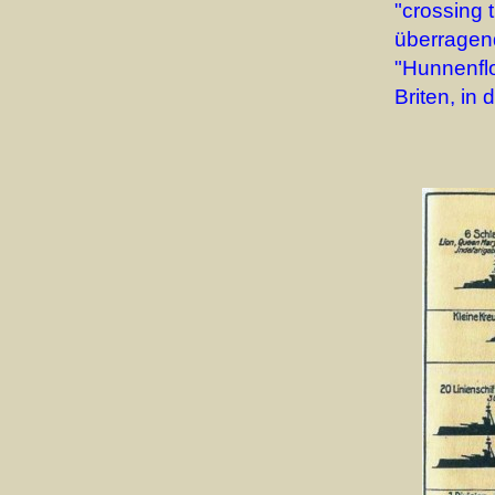
"crossing 
überragend
"Hunnenflo
Briten, in