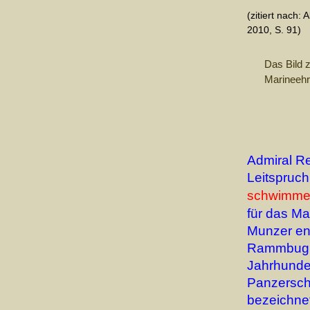
(zitiert nach:
2010, S. 91)
Das Bild 
Marineehr
Admiral R
Leitspruch
schwimmen
für das Ma
Munzer ent
Rammbug d
Jahrhunder
Panzerschi
bezeichne