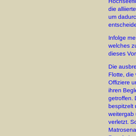
Hochseefl
die alliie
um dadurc
entscheid
Infolge me
welches zu
dieses Vo
Die ausbre
Flotte, di
Offiziere 
ihren Begl
getroffen.
bespitzelt
weitergab 
verletzt. 
Matrosena