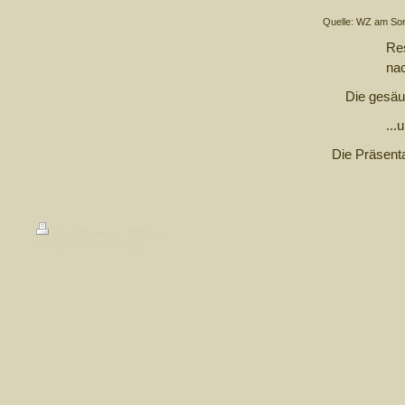
Quelle: WZ am Son
Res
nac
Die gesäu
...
Die Präsenta
Druckversion
|
Sitemap
© Volker Weischenberg