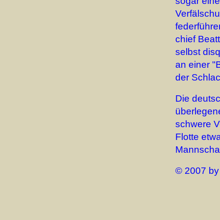
sogar eine
Verfälschu
federführe
chief Beat
selbst dis
an einer "
der Schlac
Die deuts
überlegene
schwere Ve
Flotte etw
Mannschaft
© 2007 by