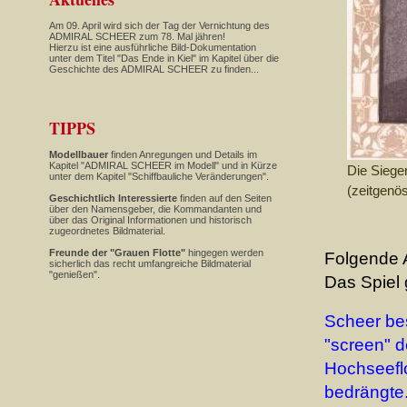
Am 09. April wird sich der Tag der Vernichtung des
ADMIRAL SCHEER zum 78. Mal jähren!
Hierzu ist eine ausführliche Bild-Dokumentation
unter dem Titel "Das Ende in Kiel" im Kapitel über die
Geschichte des ADMIRAL SCHEER zu finden...
TIPPS
Modellbauer
finden Anregungen und Details im
Kapitel "ADMIRAL SCHEER im Modell" und in Kürze
Die Siege
unter dem Kapitel "Schiffbauliche Veränderungen".
(zeitgenö
Geschichtlich Interessierte
finden auf den Seiten
über den Namensgeber, die Kommandanten und
über das Original Informationen und historisch
zugeordnetes Bildmaterial.
Freunde der "Grauen Flotte"
hingegen werden
Folgende A
sicherlich das recht umfangreiche Bildmaterial
"genießen".
Das Spiel 
Scheer bes
"screen" d
Hochseeflo
bedrängte.