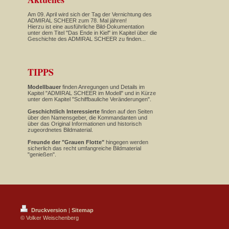
Am 09. April wird sich der Tag der Vernichtung des
ADMIRAL SCHEER zum 78. Mal jähren!
Hierzu ist eine ausführliche Bild-Dokumentation
unter dem Titel "Das Ende in Kiel" im Kapitel über die
Geschichte des ADMIRAL SCHEER zu finden...
TIPPS
Modellbauer
finden Anregungen und Details im
Kapitel "ADMIRAL SCHEER im Modell" und in Kürze
unter dem Kapitel "Schiffbauliche Veränderungen".
Geschichtlich Interessierte
finden auf den Seiten
über den Namensgeber, die Kommandanten und
über das Original Informationen und historisch
zugeordnetes Bildmaterial.
Freunde der "Grauen Flotte"
hingegen werden
sicherlich das recht umfangreiche Bildmaterial
"genießen".
Druckversion
|
Sitemap
© Volker Weischenberg